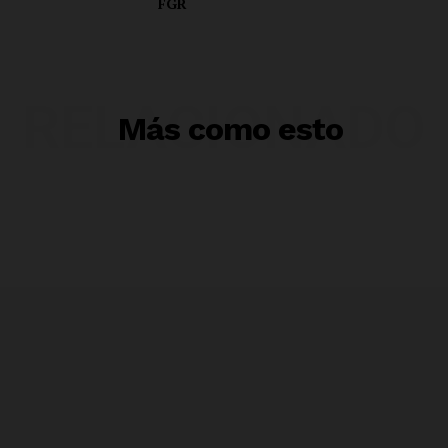
FGR
RELACIONADO
Más como esto