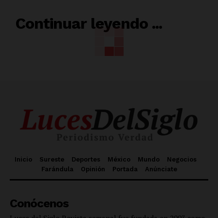
RELACIONADO
Continuar leyendo ...
Inicio
Sureste
Deportes
México
Mundo
Negocios
Farándula
Opinión
Portada
Anúnciate
Conócenos
Luces del Siglo Revista semanal fue fundada en 2003 como