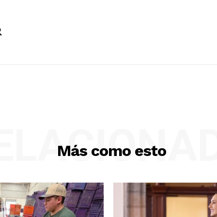
R
ELACIONA
Más como esto