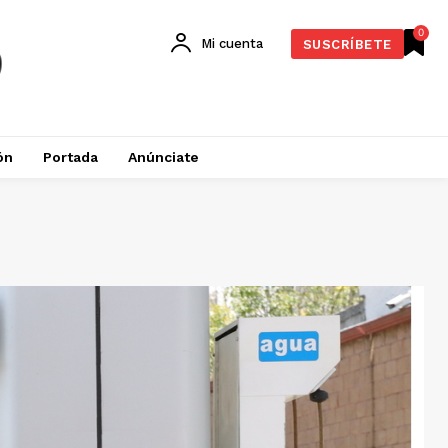
0
Mi cuenta
SUSCRÍBETE
ón
Portada
Anúnciate