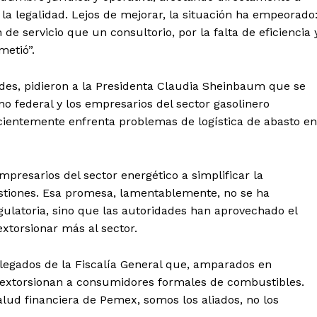
Política de privacidad
a legalidad. Lejos de mejorar, la situación ha empeorado
Políticas del Sitio
 de servicio que un consultorio, por la falta de eficiencia 
Información Propietaria / Financiaci
metió”.
Mi cuenta
des, pidieron a la Presidenta Claudia Sheinbaum que se
no federal y los empresarios del sector gasolinero
 AHORA
cientemente enfrenta problemas de logística de abasto en
resarios del sector energético a simplificar la
 gestiones. Esa promesa, lamentablemente, no se ha
gulatoria, sino que las autoridades han aprovechado el
extorsionar más al sector.
delegados de la Fiscalía General que, amparados en
 extorsionan a consumidores formales de combustibles.
alud financiera de Pemex, somos los aliados, no los