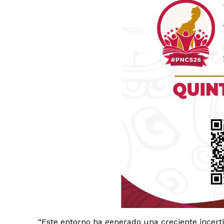
Luc
Del Si
“Este entorno ha generado una creciente incert