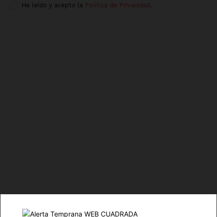
He leído y acepto la
Política de Privacidad
.
Luces
Del Siglo
SUSCRÍBETE AHORA