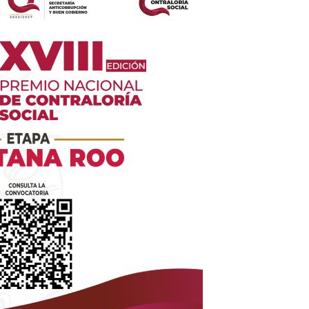
es
glo
Empresa
Nosotros
Contacto