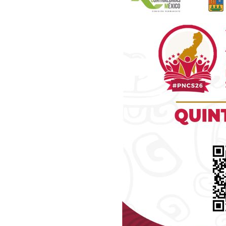
Luc
Del Si