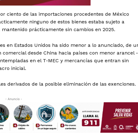
Política de privacidad
Políticas del Sitio
r ciento de las importaciones procedentes de México
Información Propietaria / Financiaci
ácticamente ninguno de estos bienes estaba sujeto a
a mantenido prácticamente sin cambios en 2025.
Mi cuenta
eles en Estados Unidos ha sido menor a lo anunciado, de u
 AHORA
ión comercial desde China hacia países con menor arancel -
contempladas en el T-MEC y mercancías que entran sin
ro inicial.
les derivados de la posible eliminación de las exenciones.
- Anuncio -