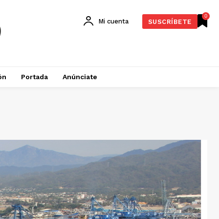
0
Mi cuenta
SUSCRÍBETE
ón
Portada
Anúnciate