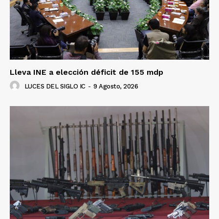
SUSCRÍBETE AHORA
Empresa
Lleva INE a elección déficit de 155 mdp
Nosotros
LUCES DEL SIGLO IC
-
9 Agosto, 2026
Contacto
Política de privacidad
Políticas del Sitio
Información Propietaria / Financiación
Mi cuenta