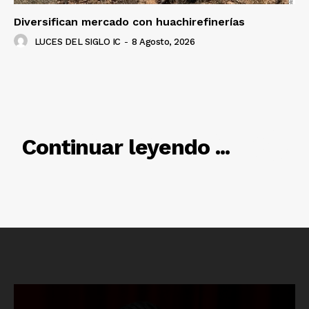
Diversifican mercado con huachirefinerías
LUCES DEL SIGLO IC
-
8 Agosto, 2026
Luces
Del Siglo
RELACIONADO
Continuar leyendo ...