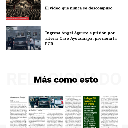
El video que nunca se descompuso
Ingresa Ángel Aguirre a prisión por
alterar Caso Ayotzinapa; presiona la
FGR
RELACIONADO
Más como esto