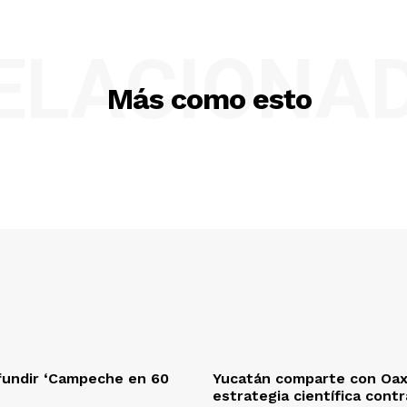
ELACIONA
Más como esto
fundir ‘Campeche en 60
Yucatán comparte con Oa
estrategia científica cont