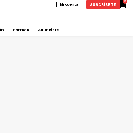
0
Mi cuenta
SUSCRÍBETE
ón
Portada
Anúnciate