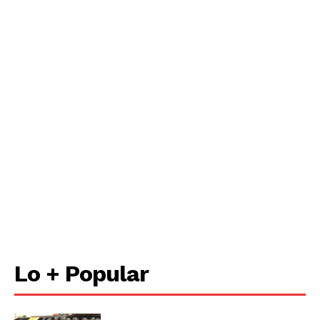
Empresa
Nosotros
Contacto
Política de privacidad
Políticas del Sitio
Información Propietaria / Financiación
Mi cuenta
Lo + Popular