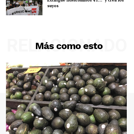
suyos
RELACIONADO
Más como esto