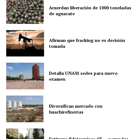
Acuerdan liberación de 1000 toneladas
de aguacate
Afirman que fracking no es decisión
tomada
Detalla UNAM sedes para nuevo
examen
Diversifican mercado con
huachirefinerías
Extingue fideicomisos 4T… y crea los