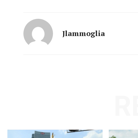
Jlammoglia
R