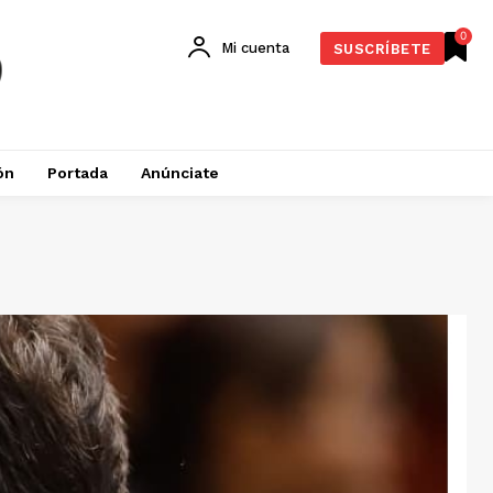
0
Mi cuenta
SUSCRÍBETE
ón
Portada
Anúnciate