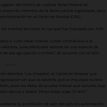
juzgador del Centro de Justicia Penal Federal de
un presunto miembro de la delincuencia organizada, pero
administración en el Cártel de Sinaloa (CDS).
 en los mismos términos en los que fue imputado por FGR.
asco o Julio César Chávez Junior contribuiría a la
ón delictiva, pues efectuaba labores de una especie de
s de esa agrupación criminal”, de acuerdo con el fallo
- Anuncio -
ón delictiva ‘Los Chapitos’, el ‘Cártel de Sinaloa’ que
rganización sin que se advierta que el imputado tuviera
isión, pues los datos de prueba indican que actuaba bajo
ro García o Nestor Pérez Salas, alias ‘El Nini'”.
lares la prohibición de salir del país sin autorización