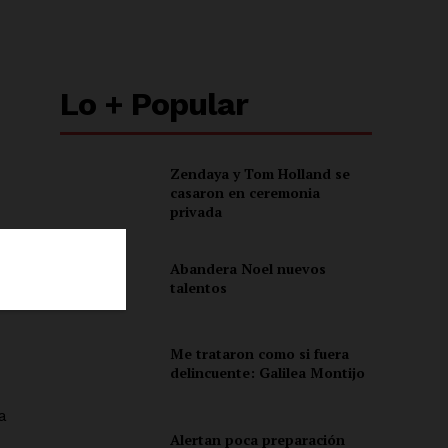
Lo + Popular
Zendaya y Tom Holland se
casaron en ceremonia
privada
Abandera Noel nuevos
talentos
ón
Me trataron como si fuera
delincuente: Galilea Montijo
a
Alertan poca preparación