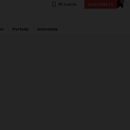
0
Mi cuenta
SUSCRÍBETE
ón
Portada
Anúnciate