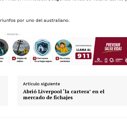
Política de privacidad
Políticas del Sitio
Información Propietaria / Financiaci
triunfos por uno del australiano.
Mi cuenta
- Anuncio -
 AHORA
Artículo siguiente
Abrió Liverpool ‘la cartera’ en el
mercado de fichajes