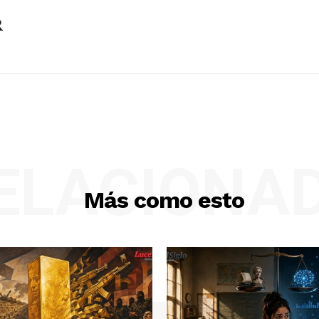
R
ELACIONA
Más como esto