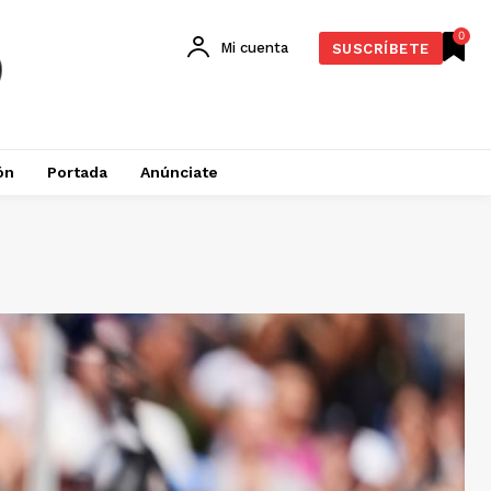
0
Mi cuenta
SUSCRÍBETE
ón
Portada
Anúnciate