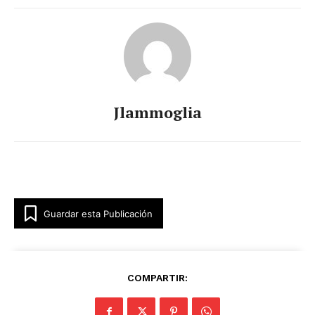
SUSCRÍBETE AHORA
Jlammoglia
Empresa
Nosotros
Contacto
Guardar esta Publicación
Política de privacidad
Políticas del Sitio
Información Propietaria / Financiación
COMPARTIR:
Mi cuenta