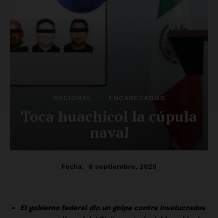
SUSCRÍBETE AHORA
Empresa
Nosotros
Contacto
Política de privacidad
Políticas del Sitio
Información Propietaria / Financiación
Mi cuenta