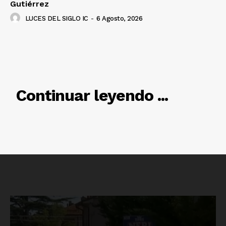
Gutiérrez
LUCES DEL SIGLO IC
-
6 Agosto, 2026
RELACIONADO
Continuar leyendo ...
Luces
Del Siglo