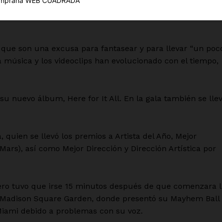
Política de privacidad
e 20 años, cuando cantó un medley de canciones de su
Políticas del Sitio
Información Propietaria / Financiaci
as, que son una excusa para fantasear y para llevar “un poc
Mi cuenta
 música y los videoclips han evolucionado con el tiempo,
 AHORA
u nuevo álbum, Here for It All. En la gala también se lle
quien se llevó los premios a Artista del Año, Mejor
Mars), así como Mejor Dirección y Dirección Artística por
 pero tuvo que irse 15 minutos después de que comenzara 
l Madison Square Garden, donde presentó su Mayhem Ball
Miami debido a problemas con su voz.