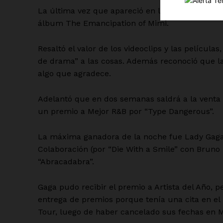
La última vez que apareció en los MTV fue hac
álbum The Emancipation of Mimi.
Resaltó el valor de los videoclips y las películ
de drama” a las cosas. Además reconoció que la
algo que agradece.
SUSCRÍBETE
Adelantó que en dos semanas saldrá a la venta s
un premio a Mejor R&B por “Type Dangerous”.
La máxima ganadora de la noche fue Lady Gaga, 
Colaboración (por “Die With a Smile” con Bruno 
“Abracadabra”.
Gaga pudo recibir el premio a Artista del Año,
entrega de premios porque tenía una cita en e
Tour, luego de haber cancelado sus fechas en 