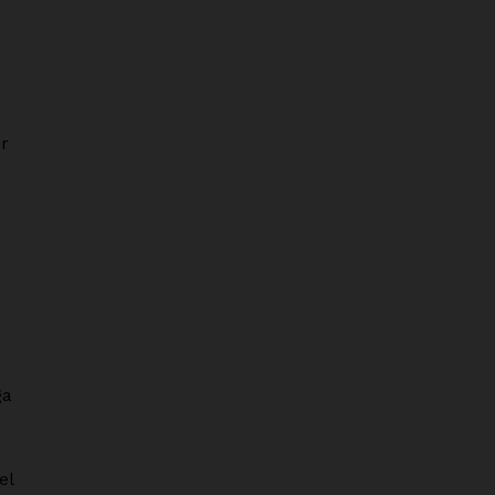
e
or
ga
el