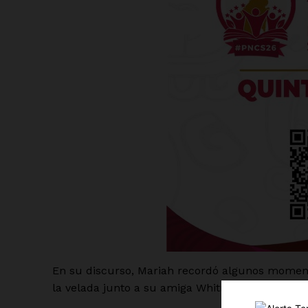
Luc
Del Si
En su discurso, Mariah recordó algunos momen
la velada junto a su amiga Whitney Houston, po