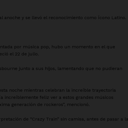
l anoche y se llevó el reconocimiento como Ícono Latino.
entada por música pop, hubo un momento en el que
ió el 22 de julio.
sbourne junto a sus hijos, lamentando que no pudieran
esta noche mientras celebran la increíble trayectoria
ía increíblemente feliz ver a estos grandes músicos
óxima generación de rockeros”, mencionó.
retación de “Crazy Train” sin camisa, antes de pasar a l