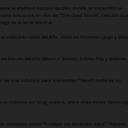
desde el Madison Square Garden, donde se transmitió la
imera actuación en vivo de “The Dead Dance”, canción qu
ega de la serie Merlina.
 el codiciado Video del Año, Video en Formato Largo y Mej
en Álbum del Año (Short n’ Sweet), Artista Pop y Mejores
r de una coladera para interpretar “Tears”, corte de su
tuvo rodeada por drag queens, entre ellas Honey Balencia
con mensajes como “Protejan los derechos trans”, “Apoyen 