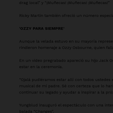
drag local” y “¡Muñecas! ¡Muñecas! ¡Muñecas!”
Ricky Martin también ofreció un número especia
‘OZZY PARA SIEMPRE’
Aunque la velada estuvo en su mayoría repres
rindieron homenaje a Ozzy Osbourne, quien fallec
En un video pregrabado apareció su hijo Jack O
estar en la ceremonia.
“Ojalá pudiéramos estar allí con todos ustedes 
musical de mi padre. Sé con certeza que lo har
continuar su legado y ayudar a inspirar a la pr
Yungblud inauguró el espectáculo con una interp
balada “Changes”.