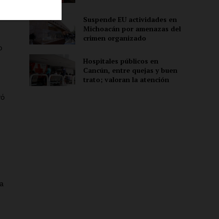
Suspende EU actividades en
Michoacán por amenazas del
ón
crimen organizado
o
Hospitales públicos en
Cancún, entre quejas y buen
trato; valoran la atención
vó
la