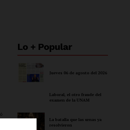
Lo + Popular
Jueves 06 de agosto del 2026
Laboral, el otro fraude del
examen de la UNAM
ió
La batalla que las urnas ya
resolvieron