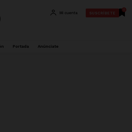
0
Mi cuenta
SUSCRÍBETE
ón
Portada
Anúnciate