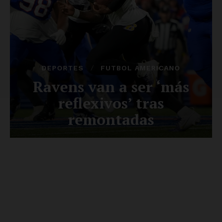
SUSCRÍBETE AHORA
Empresa
Nosotros
Contacto
Política de privacidad
Políticas del Sitio
Información Propietaria / Financiación
Mi cuenta