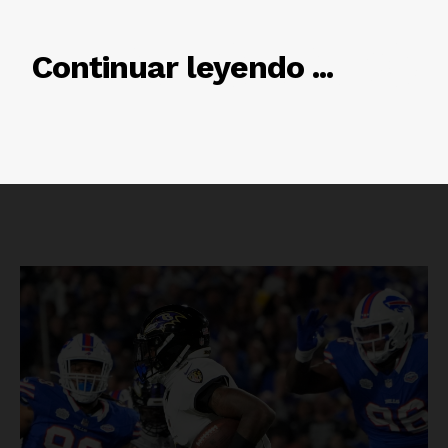
RELACIONADO
Continuar leyendo ...
Luces
Del Siglo