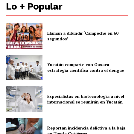
Lo + Popular
Llaman a difundir ‘Campeche en 60
segundos’
Luces
Del Siglo
Yucatán comparte con Oaxaca
estrategia científica contra el dengue
Especialistas en biotecnología a nivel
internacional se reunirán en Yucatán
Reportan incidencia delictiva a la baja
SUSCRÍBETE AHORA
en Tuxtla Gutiérrez