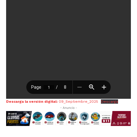
Descarga la versión digital:
09_Septiembre_2025
Descarga
- Anuncio -