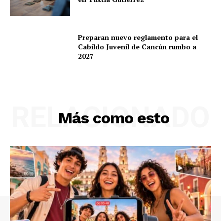
Preparan nuevo reglamento para el
Empresa
Cabildo Juvenil de Cancún rumbo a
2027
Nosotros
Contacto
Política de privacidad
RELACIONADO
Políticas del Sitio
Más como esto
Información Propietaria / Financiación
Mi cuenta