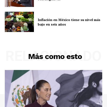
Inflación en México tiene su nivel más
bajo en seis años
RELACIONADO
Más como esto