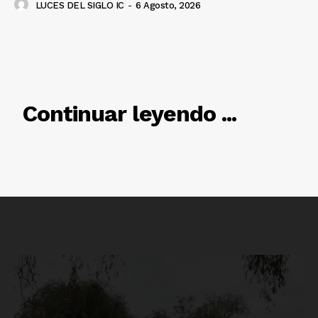
SUSCRÍBETE AHORA
LUCES DEL SIGLO IC
-
6 Agosto, 2026
Empresa
RELACIONADO
Continuar leyendo ...
Nosotros
Contacto
Política de privacidad
Políticas del Sitio
Información Propietaria / Financiación
Mi cuenta