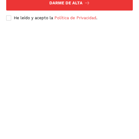
DARME DE ALTA
Política de privacidad
Políticas del Sitio
He leído y acepto la
Política de Privacidad
.
Información Propietaria / Financiación
Mi cuenta