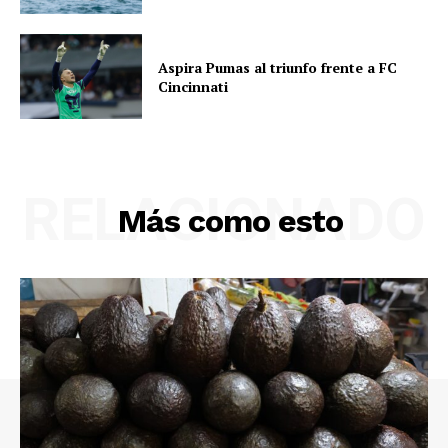
Aspira Pumas al triunfo frente a FC
Cincinnati
RELACIONADO
Más como esto