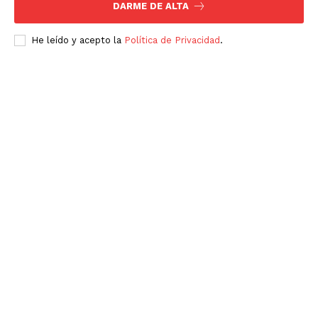
DARME DE ALTA
Políticas del Sitio
He leído y acepto la
Política de Privacidad
.
Información Propietaria / Financiación
Mi cuenta