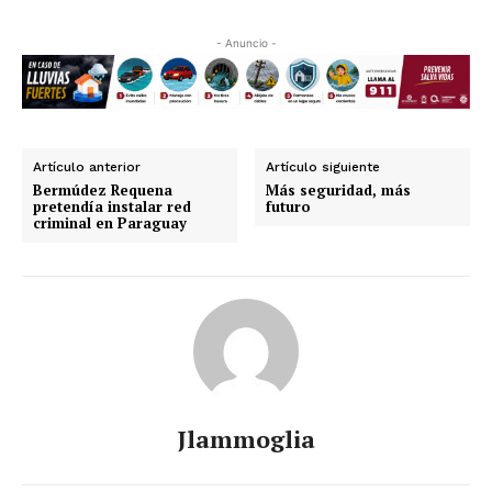
- Anuncio -
Artículo anterior
Artículo siguiente
Bermúdez Requena
Más seguridad, más
pretendía instalar red
futuro
criminal en Paraguay
Luces
Jlammoglia
Del Siglo