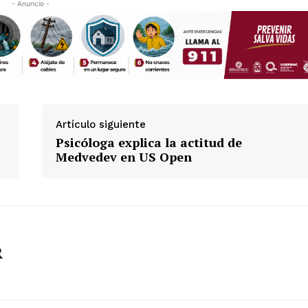
- Anuncio -
Artículo siguiente
Psicóloga explica la actitud de
Medvedev en US Open
es
glo
Empresa
R
Nosotros
Contacto