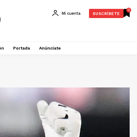
0
Mi cuenta
SUSCRÍBETE
ón
Portada
Anúnciate