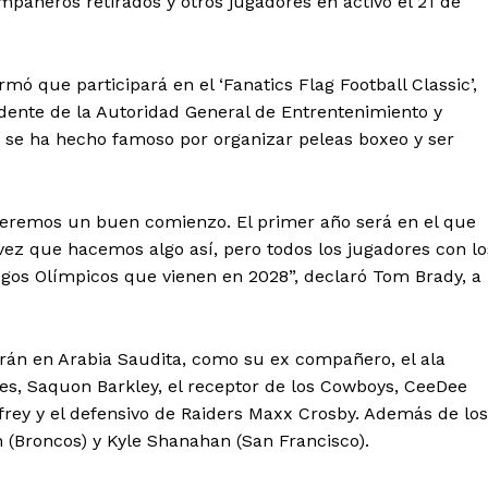
pañeros retirados y otros jugadores en activo el 21 de
rmó que participará en el ‘Fanatics Flag Football Classic’,
idente de la Autoridad General de Entrentenimiento y
n se ha hecho famoso por organizar peleas boxeo y ser
remos un buen comienzo. El primer año será en el que
ez que hacemos algo así, pero todos los jugadores con lo
gos Olímpicos que vienen en 2028”, declaró Tom Brady, a
arán en Arabia Saudita, como su ex compañero, el ala
les, Saquon Barkley, el receptor de los Cowboys, CeeDee
frey y el defensivo de Raiders Maxx Crosby. Además de los
n (Broncos) y Kyle Shanahan (San Francisco).