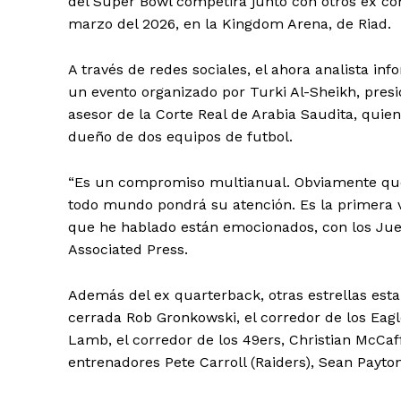
del Super Bowl competirá junto con otros ex com
marzo del 2026, en la Kingdom Arena, de Riad.
A través de redes sociales, el ahora analista info
un evento organizado por Turki Al-Sheikh, pres
asesor de la Corte Real de Arabia Saudita, quie
dueño de dos equipos de futbol.
“Es un compromiso multianual. Obviamente que
todo mundo pondrá su atención. Es la primera v
que he hablado están emocionados, con los Jue
Associated Press.
Además del ex quarterback, otras estrellas est
cerrada Rob Gronkowski, el corredor de los Eag
Lamb, el corredor de los 49ers, Christian McCaf
entrenadores Pete Carroll (Raiders), Sean Payto