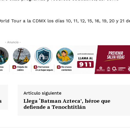
Política de privacidad
Políticas del Sitio
Información Propietaria / Financiaci
d Tour a la CDMX los días 10, 11, 12, 15, 16, 19, 20 y 21 d
Mi cuenta
 AHORA
- Anuncio -
Artículo siguiente
s
Llega ‘Batman Azteca’, héroe que
defiende a Tenochtitlán