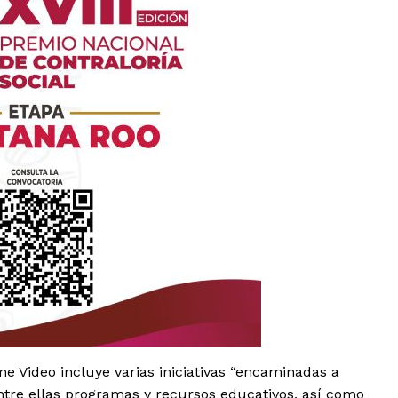
es
glo
Empresa
Nosotros
 Video incluye varias iniciativas “encaminadas a
Contacto
ntre ellas programas y recursos educativos, así como