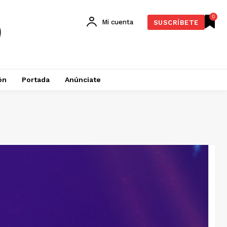
0
Mi cuenta
SUSCRÍBETE
ón
Portada
Anúnciate