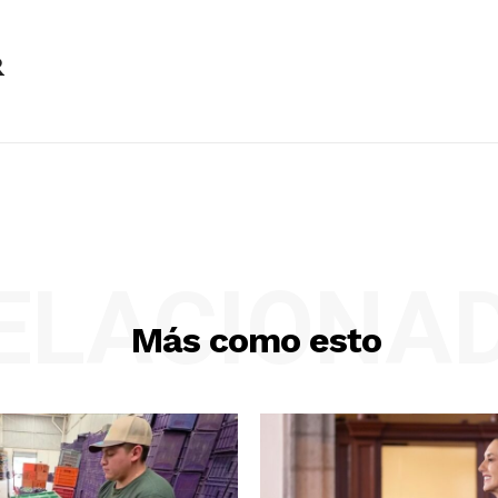
R
ELACIONA
Más como esto