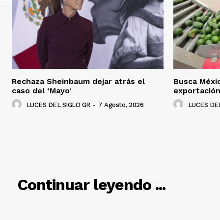
Rechaza Sheinbaum dejar atrás el
Busca Méxi
caso del ‘Mayo’
exportació
LUCES DEL SIGLO GR
-
7 Agosto, 2026
LUCES DEL
RELACIO
Continuar leyendo ...