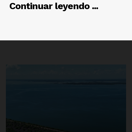
RELACIONADO
Continuar leyendo ...
Luces
Del Siglo