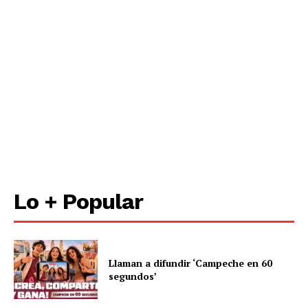
Lo + Popular
Llaman a difundir ‘Campeche en 60
segundos’