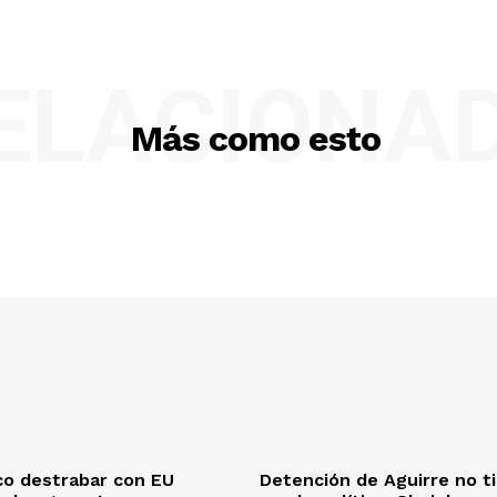
ELACIONA
Más como esto
co destrabar con EU
Detención de Aguirre no t