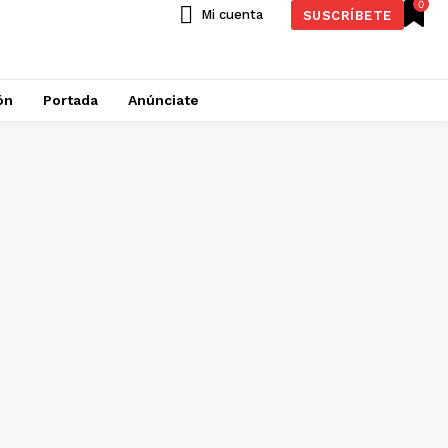
0
Mi cuenta
SUSCRÍBETE
ón
Portada
Anúnciate