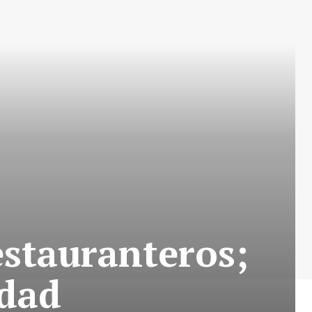
estauranteros;
idad