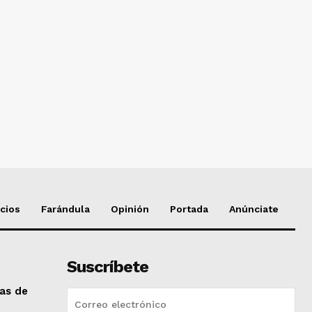
cios
Farándula
Opinión
Portada
Anúnciate
Suscríbete
das de