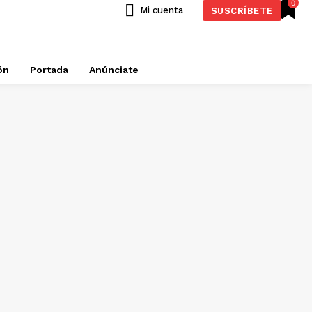
0
Mi cuenta
SUSCRÍBETE
ón
Portada
Anúnciate