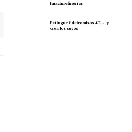
huachirefinerías
Extingue fideicomisos 4T… y
crea los suyos