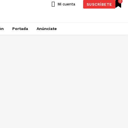
0
Mi cuenta
SUSCRÍBETE
ón
Portada
Anúnciate