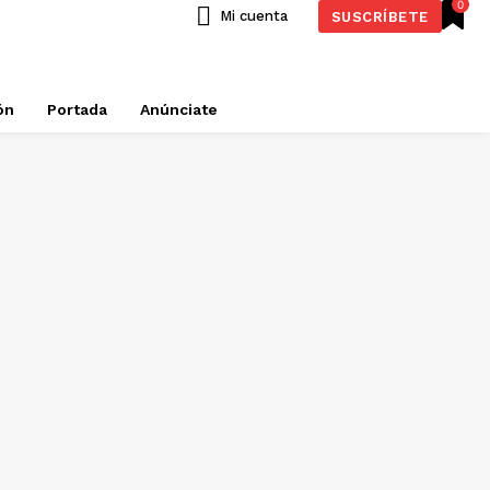
0
Mi cuenta
SUSCRÍBETE
ón
Portada
Anúnciate