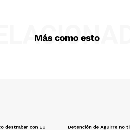
ELACIONA
Más como esto
co destrabar con EU
Detención de Aguirre no t