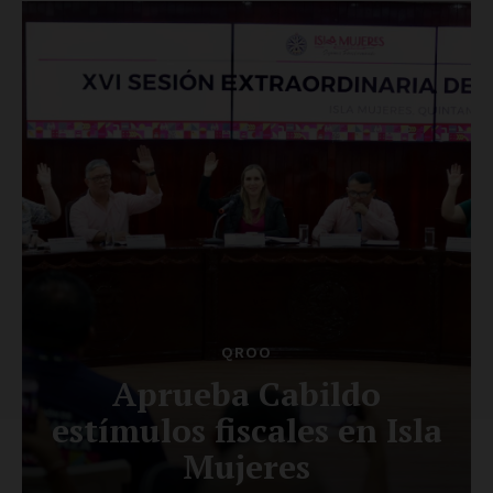
SUSCRÍBETE AHORA
Empresa
Nosotros
Contacto
Política de privacidad
Políticas del Sitio
Información Propietaria / Financiación
Mi cuenta