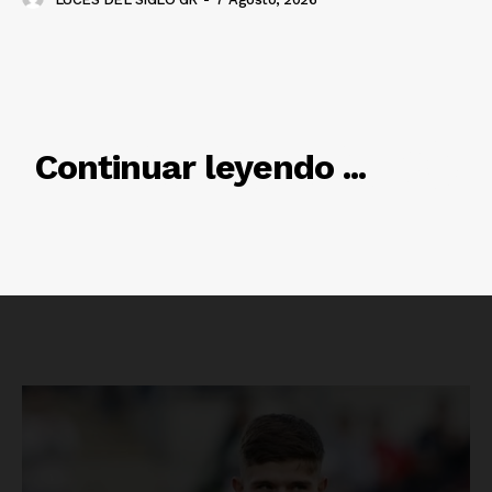
RELACIONADO
Continuar leyendo ...