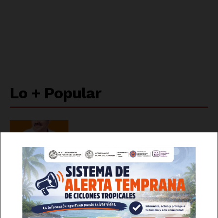
Lo + Popular
Luces
Del Siglo
Quitan fuero a dos alcaldes de
Movimiento Ciudadano en Veracruz
Vuelve el Ariel a los Estudios
Churubusco