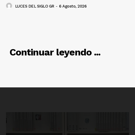
LUCES DEL SIGLO GR
-
6 Agosto, 2026
RELACIONADO
Luces
Continuar leyendo ...
Del Siglo