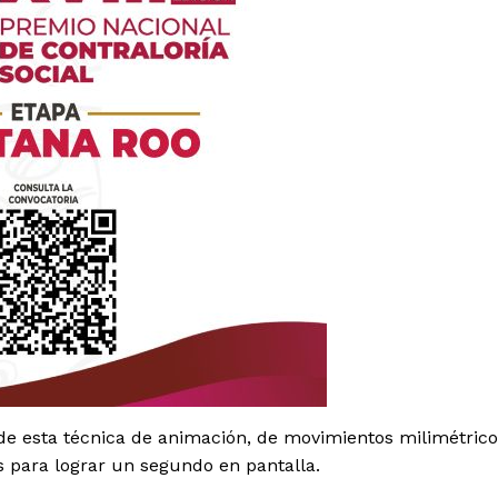
es
glo
Empresa
 de esta técnica de animación, de movimientos milimétric
Nosotros
 para lograr un segundo en pantalla.
Contacto