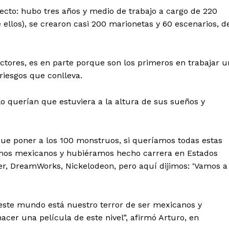
Política de privacidad
oyecto: hubo tres años y medio de trabajo a cargo de 220
Políticas del Sitio
e ellos), se crearon casi 200 marionetas y 60 escenarios, d
Información Propietaria / Financiaci
Mi cuenta
ectores, es en parte porque son los primeros en trabajar u
riesgos que conlleva.
 AHORA
lo querían que estuviera a la altura de sus sueños y
ue poner a los 100 monstruos, si queríamos todas estas
amos mexicanos y hubiéramos hecho carrera en Estados
er, DreamWorks, Nickelodeon, pero aquí dijimos: ‘Vamos a
este mundo está nuestro terror de ser mexicanos y
acer una película de este nivel”, afirmó Arturo, en