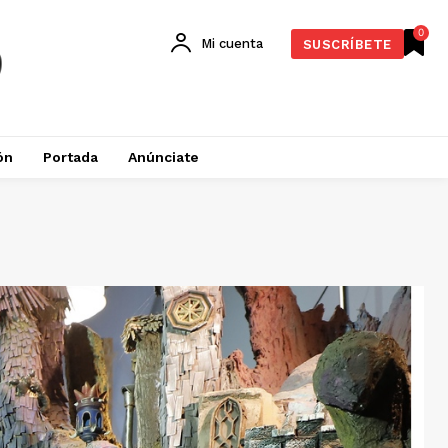
0
Mi cuenta
SUSCRÍBETE
ón
Portada
Anúnciate