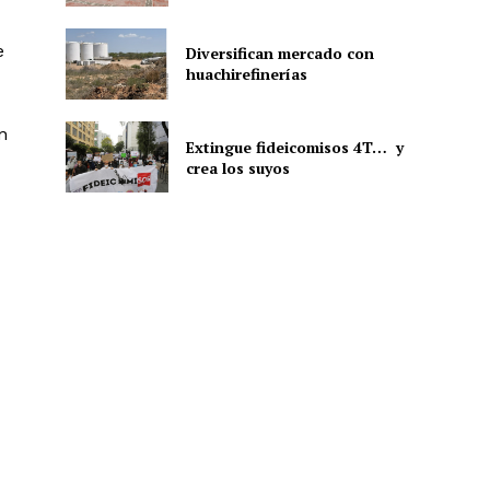
e
Diversifican mercado con
huachirefinerías
ón
n
Extingue fideicomisos 4T… y
crea los suyos