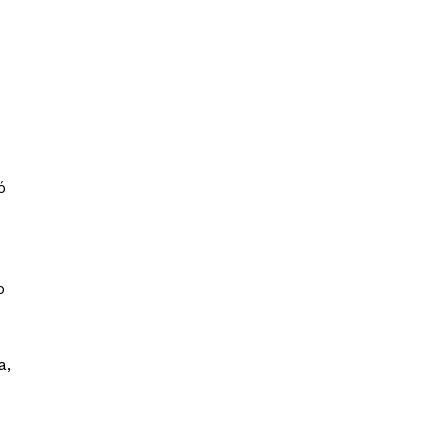
ó
o
a,