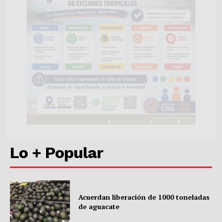
SUSCRÍBETE AHORA
Empresa
Nosotros
Contacto
Política de privacidad
Lo + Popular
Políticas del Sitio
Información Propietaria / Financiación
Mi cuenta
Acuerdan liberación de 1000 toneladas
de aguacate