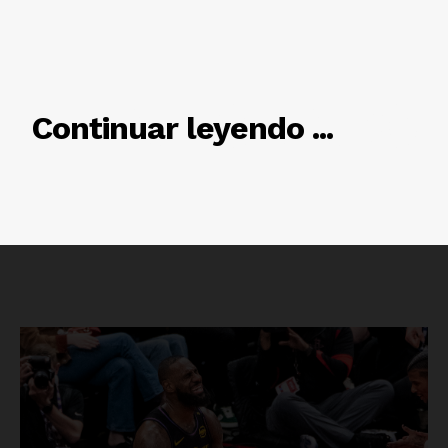
RELACIONADO
Continuar leyendo ...