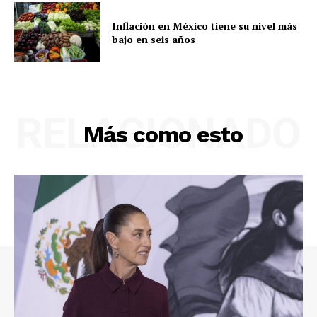
Inflación en México tiene su nivel más
bajo en seis años
RELACIONADO
Más como esto