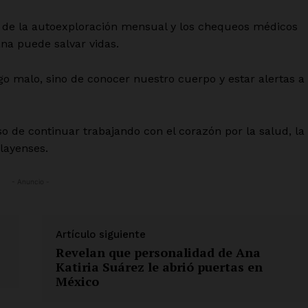
Información Propietaria / Financiaci
 de la autoexploración mensual y los chequeos médicos
Mi cuenta
na puede salvar vidas.
 AHORA
go malo, sino de conocer nuestro cuerpo y estar alertas a
 de continuar trabajando con el corazón por la salud, la
playenses.
- Anuncio -
Artículo siguiente
Revelan que personalidad de Ana
Katiria Suárez le abrió puertas en
México