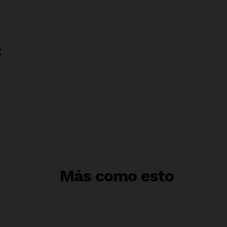
R
ELACIONA
Más como esto