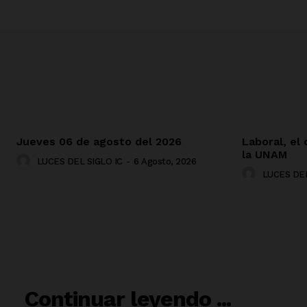
Jueves 06 de agosto del 2026
Laboral, el
la UNAM
LUCES DEL SIGLO IC
-
6 Agosto, 2026
LUCES DEL
RELACIO
Continuar leyendo ...