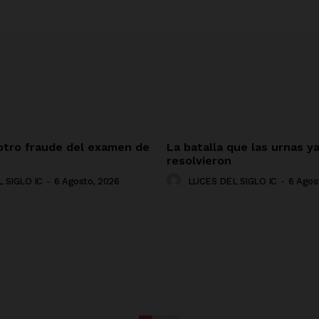
 otro fraude del examen de
La batalla que las urnas y
resolvieron
 SIGLO IC
-
6 Agosto, 2026
LUCES DEL SIGLO IC
-
6 Agos
NADO