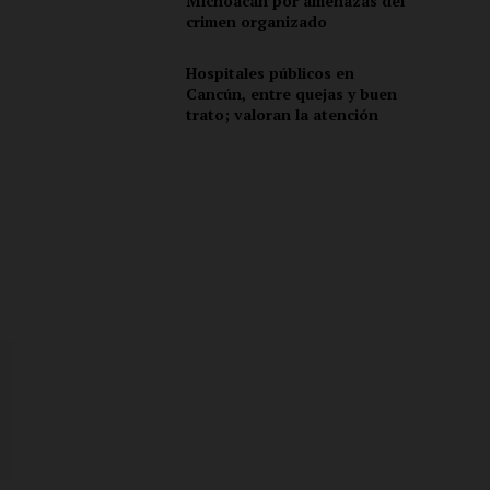
Michoacán por amenazas del
ón
crimen organizado
Hospitales públicos en
Cancún, entre quejas y buen
trato; valoran la atención