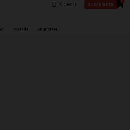
0
Mi cuenta
SUSCRÍBETE
ón
Portada
Anúnciate