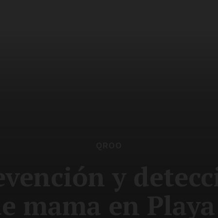
QROO
evención y detecc
 de mama en Playa