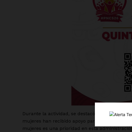
Luc
Del Si
Durante la actividad, se destacó que gracias al
mujeres han recibido apoyo para realizarse est
mujeres es una prioridad en esta administració