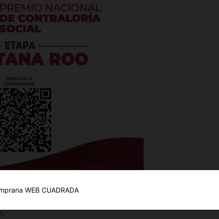
es
glo
Empresa
Nosotros
Contacto
 trabajo conjunto del DIF y el gobierno municipal más de 3
Política de privacidad
udios de mastografía, reafirmando que la salud de las
Políticas del Sitio
n.