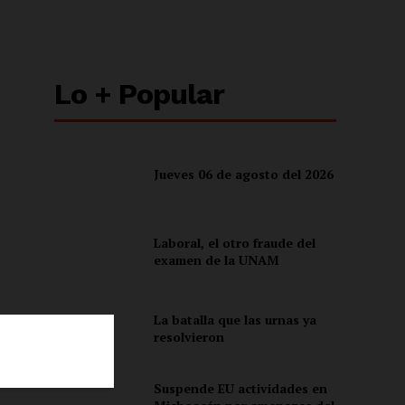
Lo + Popular
Jueves 06 de agosto del 2026
Laboral, el otro fraude del
examen de la UNAM
La batalla que las urnas ya
resolvieron
30
Suspende EU actividades en