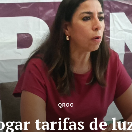
QROO
gar tarifas de lu