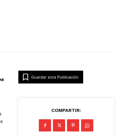
Guardar esta Publicación
os
COMPARTIR:
s
os