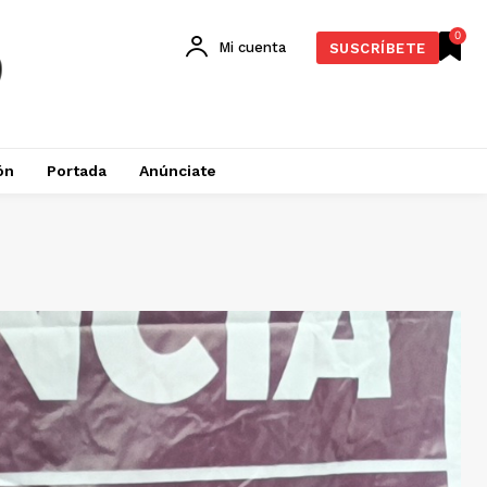
0
Mi cuenta
SUSCRÍBETE
ón
Portada
Anúnciate