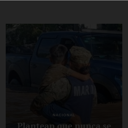
SUSCRÍBETE AHORA
Empresa
Nosotros
Contacto
Política de privacidad
Políticas del Sitio
Información Propietaria / Financiación
Mi cuenta