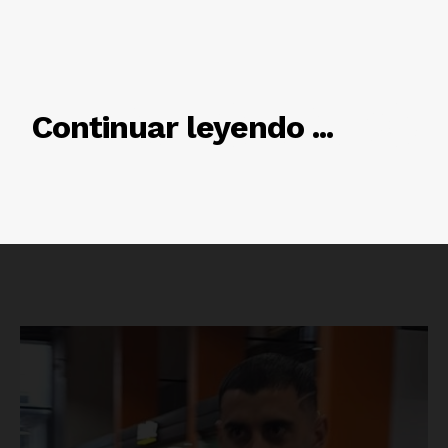
RELACIONADO
Continuar leyendo ...
Luces
Del Siglo