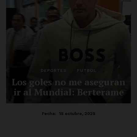
SUSCRÍBETE AHORA
Empresa
Nosotros
Contacto
Política de privacidad
Políticas del Sitio
Información Propietaria / Financiación
Mi cuenta