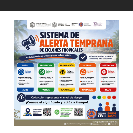
Lo + Popular
SUSCRÍBETE AHORA
Acuerdan liberación de 1000 toneladas
de aguacate
Empresa
Afirman que fracking no es decisión
Nosotros
tomada
Contacto