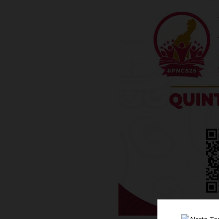
Luc
Del Si