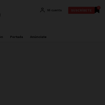
0
Mi cuenta
SUSCRÍBETE
ón
Portada
Anúnciate