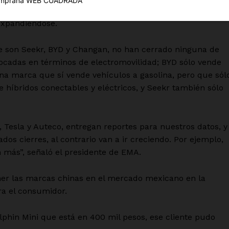
Política de privacidad
errado en territorio nacional, Grandio precisó que no es e
Políticas del Sitio
 expandiéndose.
Información Propietaria / Financiaci
e son Seekr, BYD y Changan, no han cerrado ninguna de
Mi cuenta
ocadas en términos de electromovilidad; BYD sólo vende
una marca que sí vende vehículos a gasolina, pero que sól
 AHORA
 híbridos conectables y eléctricos, y Seekr también sólo
, Tesla y Auteco, entregan reportes para nuestros datos, y
os cierres, al contrario van a ir creciendo. Por ejemplo,
 más”, señaló el presidente de EMA.
ener las marcas chinas en el mercado mexicano en la
ra el consumidor.
olphin Mini que está en 400 mil pesos, ese cliente pudo