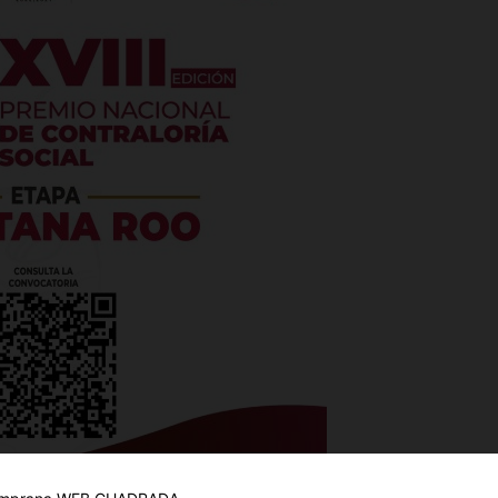
es
glo
Empresa
Nosotros
Contacto