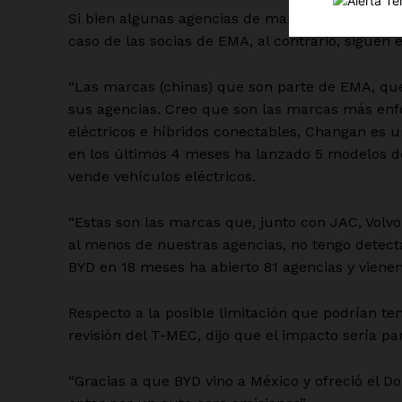
Si bien algunas agencias de marcas chinas han c
caso de las socias de EMA, al contrario, siguen
“Las marcas (chinas) que son parte de EMA, qu
sus agencias. Creo que son las marcas más enf
eléctricos e híbridos conectables, Changan es 
SUSCRÍBETE
en los últimos 4 meses ha lanzado 5 modelos de
vende vehículos eléctricos.
“Estas son las marcas que, junto con JAC, Volvo
al menos de nuestras agencias, no tengo detectad
BYD en 18 meses ha abierto 81 agencias y vienen
Respecto a la posible limitación que podrían t
revisión del T-MEC, dijo que el impacto sería pa
“Gracias a que BYD vino a México y ofreció el D