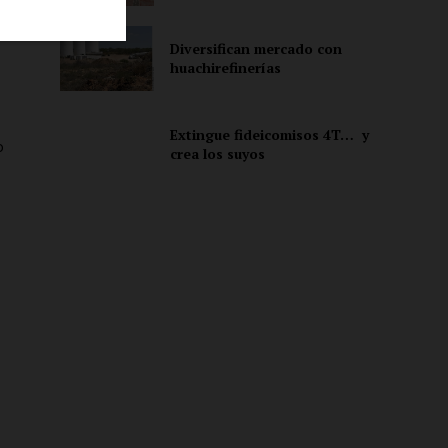
l
Diversifican mercado con
huachirefinerías
ón
Extingue fideicomisos 4T… y
o
crea los suyos