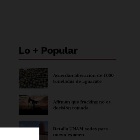
Lo + Popular
Acuerdan liberación de 1000
toneladas de aguacate
Afirman que fracking no es
decisión tomada
Detalla UNAM sedes para
nuevo examen