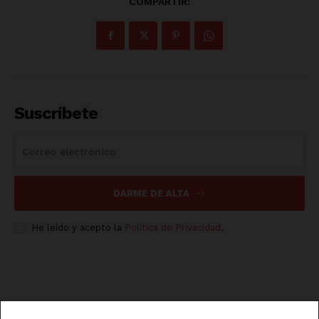
COMPARTIR:
Suscríbete
DARME DE ALTA
He leído y acepto la
Política de Privacidad
.
Luces
Del Siglo