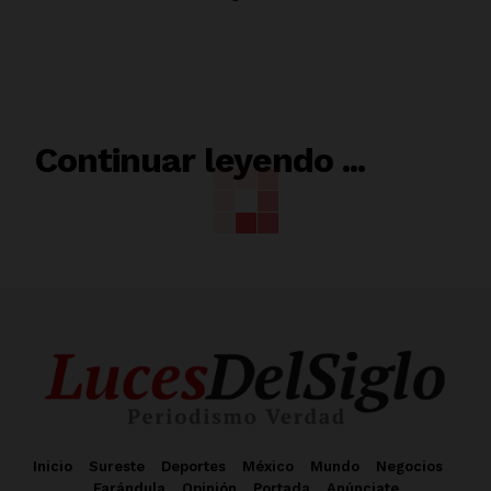
RELACIONADO
Continuar leyendo ...
Inicio
Sureste
Deportes
México
Mundo
Negocios
Farándula
Opinión
Portada
Anúnciate