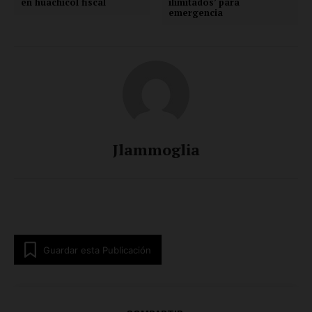
en huachicol fiscal
ilimitados’ para
emergencia
Jlammoglia
Guardar esta Publicación