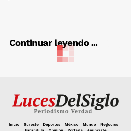
RELACIONADO
Continuar leyendo ...
Inicio
Sureste
Deportes
México
Mundo
Negocios
Farándula
Opinión
Portada
Anúnciate