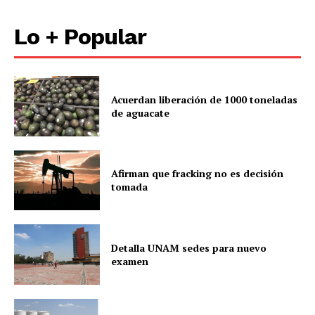
Información Propietaria / Financiación
Mi cuenta
Lo + Popular
Acuerdan liberación de 1000 toneladas
de aguacate
Afirman que fracking no es decisión
tomada
Detalla UNAM sedes para nuevo
examen