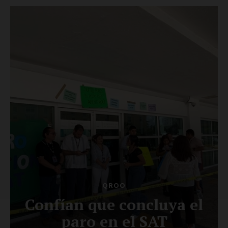
SUSCRÍBETE AHORA
Empresa
Nosotros
Contacto
Política de privacidad
Políticas del Sitio
Información Propietaria / Financiación
Mi cuenta