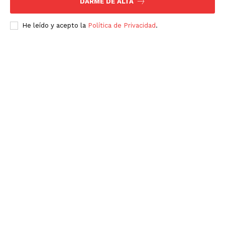
DARME DE ALTA
He leído y acepto la
Política de Privacidad
.
SUSCRÍBETE AHORA
Empresa
Nosotros
Contacto
Política de privacidad