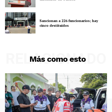
Sancionan a 226 funcionarios; hay
cinco destituidos
RELACIONADO
Más como esto