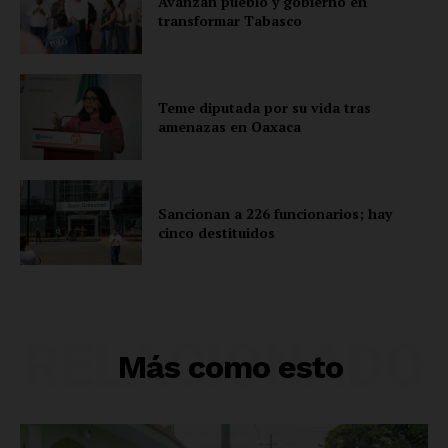
Avanzan pueblo y gobierno en
transformar Tabasco
Teme diputada por su vida tras
amenazas en Oaxaca
Sancionan a 226 funcionarios; hay
cinco destituidos
RELACIONADO
Más como esto